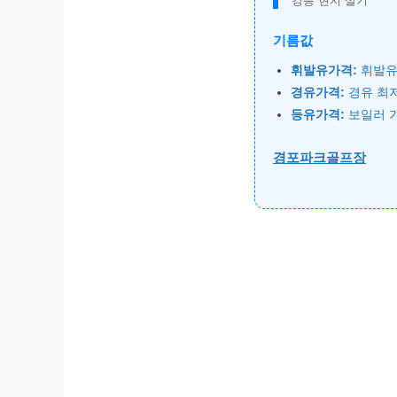
강릉 현지 살기
기름값
휘발유가격:
휘발유
경유가격:
경유 최
등유가격:
보일러 
경포파크골프장