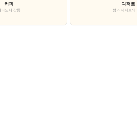
커피
디저트
커피도시 강릉
빵과 디저트의