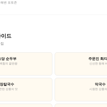
문해변 포토존
가이드
맛집
초당 순두부
주문진 회/
백함의 끝판왕
신선한 동해 
장칼국수
막국수
큰한 강릉의 맛
시원한 강릉의