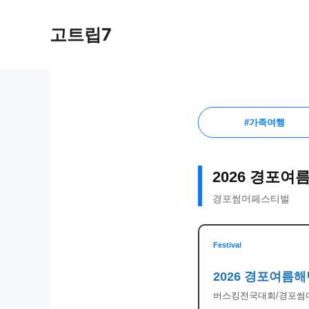
Skip
to
고트립7
content
#가족여행
2026 경포
경포썸머페스티벌
Festival
2026 경포여름
버스킹전국대회/경포썸