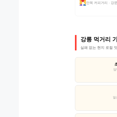
안목 커피거리 · 강
강릉 먹거리 
실패 없는 현지 로컬 
담
얼