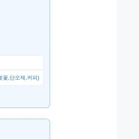
벚꽃,단오제,커피)