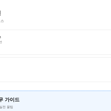
선
코스
스
변
무 가이드
실전 꿀팁