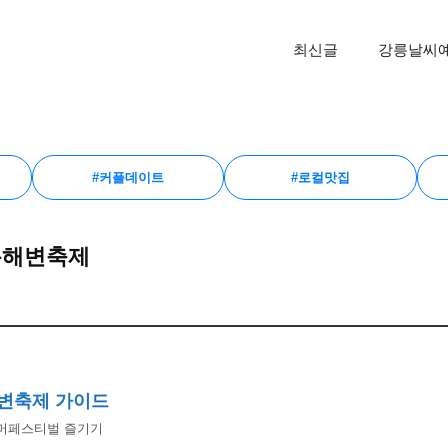
최신글
강릉날씨
#커플데이트
#로컬맛집
여름해변축제
해변축제 가이드
머페스티벌 즐기기