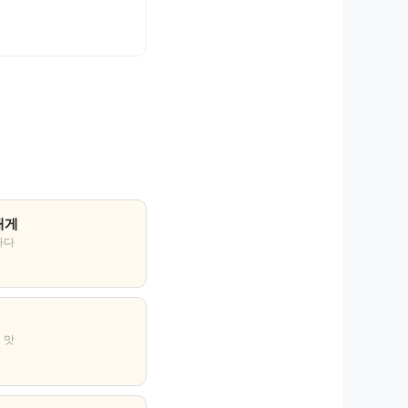
대게
바다
 맛