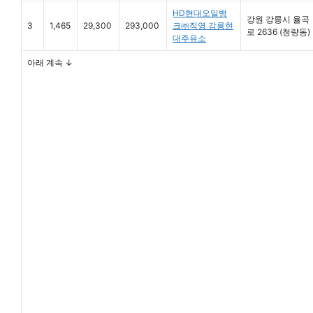
HD현대오일뱅
강원 강릉시 율곡
3
1,465
29,300
293,000
크㈜직영 강릉현
로 2636 (청량동)
대주유소
아래 계속 ↓