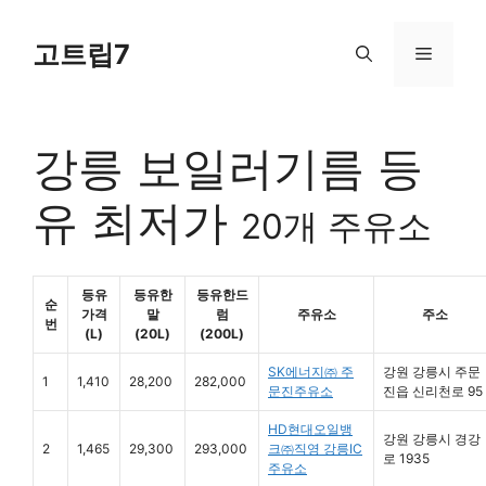
Skip
to
고트립7
Menu
content
강릉 보일러기름 등
유 최저가
20개 주유소
등유
등유한
등유한드
순
가격
말
럼
주유소
주소
번
(L)
(20L)
(200L)
SK에너지㈜ 주
강원 강릉시 주문
1
1,410
28,200
282,000
문진주유소
진읍 신리천로 95
HD현대오일뱅
강원 강릉시 경강
2
1,465
29,300
293,000
크㈜직영 강릉IC
로 1935
주유소